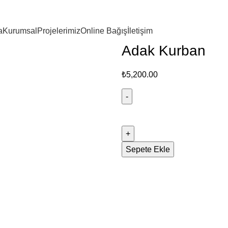
a
Kurumsal
Projelerimiz
Online Bağış
İletişim
Adak Kurban
₺
5,200.00
Sepete Ekle