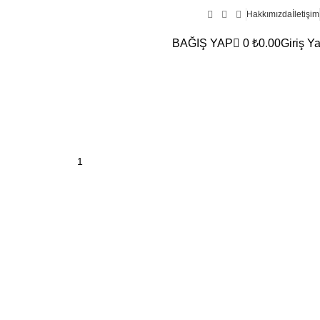
Hakkımızda
İletişim
BAĞIŞ YAP
0
₺
0.00
Giriş Y