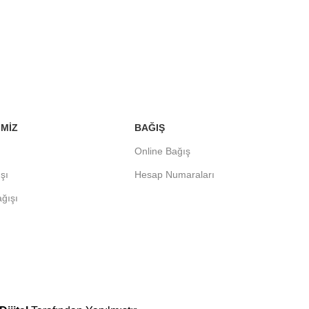
IMIZ
BAĞIŞ
Online Bağış
şı
Hesap Numaraları
ğışı