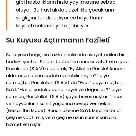
gibi hastalıkların hızla yayılmasına sebep
oluyor. Bu hastalıklar, özellikle çocukların
sağlığını tehdit ediyor ve hayatlarını
kaybetmelerine yol açabiliyor.
Su Kuyusu Açtırmanın Fazileti
Su kuyusu bağışının fazileti hakkında rivayet edilen bir
hadis-i şerifte, Sa’d b. Ubâde’nin annesi vefat etmiş ve
Rasûlullah (S.A.V)’a gelerek, “Ey Allah’ın Rasûlü! Annem
öldü, onun adına sadaka verebilir miyim?” diye
sormuştur. Rasûlullah (S.A.V) da “Evet” buyurmuştur.
Sa’d, “Hangi sadaka daha hayırlı ve değerlidir?” diye
sorunca, Rasûlullah (S.A.V) şöyle buyurmuştur: “İnsan
ve hayvanların su ihtiyaçlarına cevap vermektir.”
(Nesai, İbn Mace). Bunun üzerine Sa’d, Medine’de bir
çeşme yaptırmış ve o çeşme uzun süre insanlara
hizmet etmiştir.