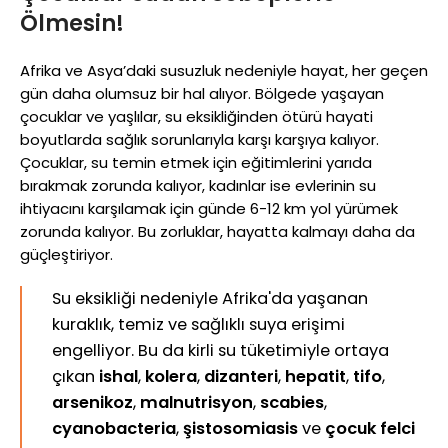
Ölmesin!
Afrika ve Asya’daki susuzluk nedeniyle hayat, her geçen
gün daha olumsuz bir hal alıyor. Bölgede yaşayan
çocuklar ve yaşlılar, su eksikliğinden ötürü hayati
boyutlarda sağlık sorunlarıyla karşı karşıya kalıyor.
Çocuklar, su temin etmek için eğitimlerini yarıda
bırakmak zorunda kalıyor, kadınlar ise evlerinin su
ihtiyacını karşılamak için günde 6-12 km yol yürümek
zorunda kalıyor. Bu zorluklar, hayatta kalmayı daha da
güçleştiriyor.
Su eksikliği nedeniyle Afrika'da yaşanan
kuraklık, temiz ve sağlıklı suya erişimi
engelliyor. Bu da kirli su tüketimiyle ortaya
çıkan
ishal
,
kolera
,
dizanteri
,
hepatit
,
tifo
,
arsenikoz
,
malnutrisyon
,
scabies
,
cyanobacteria
,
şistosomiasis
ve
çocuk felci