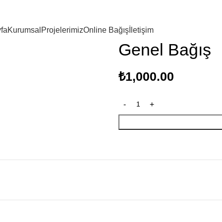
fa
Kurumsal
Projelerimiz
Online Bağış
İletişim
Genel Bağış
₺
1,000.00