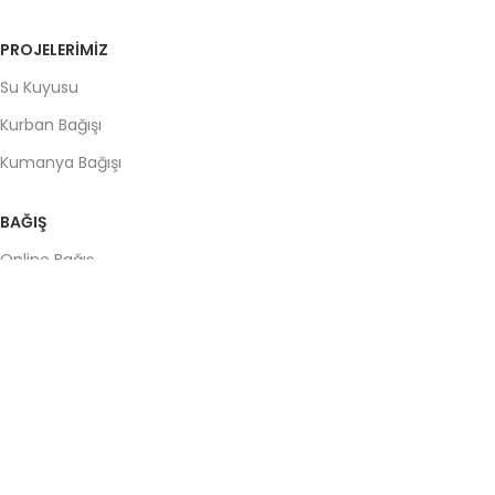
PROJELERIMIZ
Su Kuyusu
Kurban Bağışı
Kumanya Bağışı
BAĞIŞ
Online Bağış
Hesap Numaraları
KÜÇÜK BİR BAĞIŞ, BÜYÜK BİR UMUT OLUR!
Şimdi Destek Ol, Geleceği Değiştir!
© 2025 Bu internet sitesi,
Tuli Dijital
Tarafından Yapılmıştır.