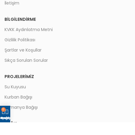
İletişim
BILGILENDIRME
KVKK Aydınlatma Metni
Gizlilik Politikası
Şartlar ve Koşullar
Sıkça Sorulan Sorular
PROJELERIMIZ
Su Kuyusu
Kurban Bağışı
Kumanya Bağışı
0
epet
Hesabım
Bağış Yap
BAĞIŞ
Online Bağış