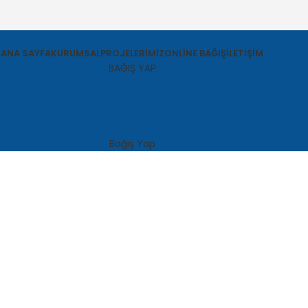
ANA SAYFA
KURUMSAL
PROJELERIMIZ
ONLINE BAĞIŞ
İLETIŞIM
BAĞIŞ YAP
Bağış Yap