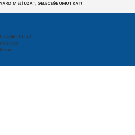
YARDIM ELİ UZAT, GELECEĞE UMUT KAT!
0
öğeler
₺
0.00
Giriş Yap
Menü